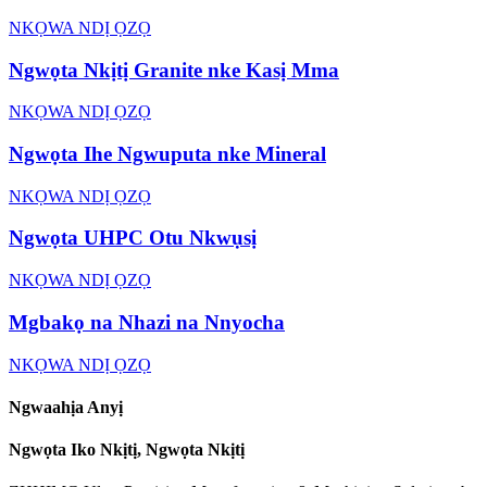
NKỌWA NDỊ ỌZỌ
Ngwọta Nkịtị Granite nke Kasị Mma
NKỌWA NDỊ ỌZỌ
Ngwọta Ihe Ngwuputa nke Mineral
NKỌWA NDỊ ỌZỌ
Ngwọta UHPC Otu Nkwụsị
NKỌWA NDỊ ỌZỌ
Mgbakọ na Nhazi na Nnyocha
NKỌWA NDỊ ỌZỌ
Ngwaahịa Anyị
Ngwọta Iko Nkịtị, Ngwọta Nkịtị