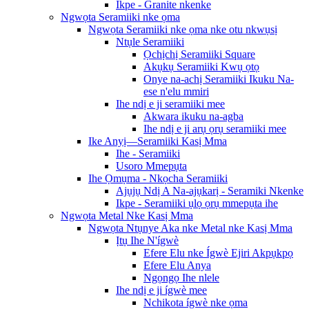
Ikpe - Granite nkenke
Ngwọta Seramiiki nke ọma
Ngwọta Seramiiki nke ọma nke otu nkwụsị
Ntụle Seramiiki
Ọchịchị Seramiiki Square
Akụkụ Seramiiki Kwụ ọtọ
Onye na-achị Seramiiki Ikuku Na-
ese n'elu mmiri
Ihe ndị e ji seramiiki mee
Akwara ikuku na-agba
Ihe ndị e ji arụ ọrụ seramiiki mee
Ike Anyị—Seramiiki Kasị Mma
Ihe - Seramiiki
Usoro Mmepụta
Ihe Ọmụma - Nkọcha Seramiiki
Ajụjụ Ndị A Na-ajụkarị - Seramiki Nkenke
Ikpe - Seramiiki ụlọ ọrụ mmepụta ihe
Ngwọta Metal Nke Kasị Mma
Ngwọta Ntụnye Aka nke Metal nke Kasị Mma
Ịtụ Ihe N'ígwè
Efere Elu nke Ígwè Ejiri Akpụkpọ
Efere Elu Anya
Ngọngọ Ihe nlele
Ihe ndị e ji ígwè mee
Nchikota ígwè nke ọma