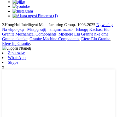
ZHongHui Intelligent Manufacturing Group- 1998-2025
Ngwaahịa
Na-ekpo ọkụ
-
Maapụ saịtị
-
amụma nzuzo
-
Blọọgụ Kachasị Elu
Granite Mechanical Components
,
Mpekere Elu Granite nke ọma
,
Granite nkenke
,
Granite Machine Components
,
Efere Elu Granite
,
Efere Ịtụ Granite
,
Zipu ozi-e
WhatsApp
Skype
x