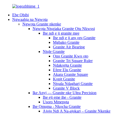
Ebe Obibi
Ngwaahịa na Ngwọta
Ngwọta Granite nkenke
Ngwọta Ntụziaka Granite Otu Nkwụsị
Ihe ndị e ji granite mee
Ihe ndị e ji arụ ọrụ Granite
Mgbakọ Granite
Granite Air Bearing
Ntụle Granite
Ọnụ Granite Kwụ ọtọ
Granite Tri Square Ruler
Ndakọrịta Granite
Efere Elu Granite
Akara Granite Square
Kọnịt Granite
Ntọala Ndagharị Granite
Granite V Block
Ike Anyị — Granite nke Ultra Precision
Ihe eji eme ihe - Granite
Usoro Mmepụta
Ihe Ọmụma - Nkọcha Granite
Ajụjụ Ndị A Na-ajụkarị – Granite Nkenke