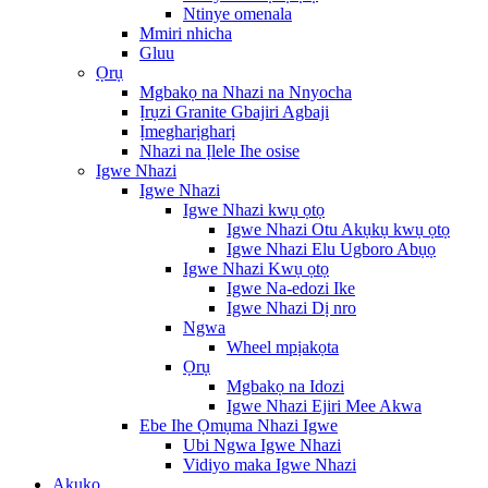
Ntinye omenala
Mmiri nhicha
Gluu
Ọrụ
Mgbakọ na Nhazi na Nnyocha
Ịrụzi Granite Gbajiri Agbaji
Ịmegharịgharị
Nhazi na Ịlele Ihe osise
Igwe Nhazi
Igwe Nhazi
Igwe Nhazi kwụ ọtọ
Igwe Nhazi Otu Akụkụ kwụ ọtọ
Igwe Nhazi Elu Ugboro Abụọ
Igwe Nhazi Kwụ ọtọ
Igwe Na-edozi Ike
Igwe Nhazi Dị nro
Ngwa
Wheel mpịakọta
Ọrụ
Mgbakọ na Idozi
Igwe Nhazi Ejiri Mee Akwa
Ebe Ihe Ọmụma Nhazi Igwe
Ubi Ngwa Igwe Nhazi
Vidiyo maka Igwe Nhazi
Akụkọ