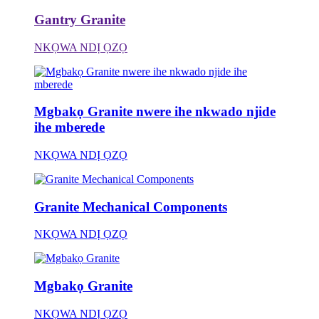
Gantry Granite
NKỌWA NDỊ ỌZỌ
Mgbakọ Granite nwere ihe nkwado njide
ihe mberede
NKỌWA NDỊ ỌZỌ
Granite Mechanical Components
NKỌWA NDỊ ỌZỌ
Mgbakọ Granite
NKỌWA NDỊ ỌZỌ