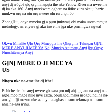
anyị dị n'ógbè ụlọ ọrụ mmepụta ihe nke Yellow River ma nwee ihe
dị ka eka 160. Anyị nwekwara oghere na ikike zuru oke iji hazie
nnukwu ọrụ na otu ọrụ nwere olu ruru tọn 50.
ZhongHui, onye mmekọ gị a pụrụ ịtụkwasị obi maka usoro mmụta
metrology, na-enyere gị aka inwe ihe ịga nke ọma ngwa ngwa!
Okwu Mmalite Ụlọ Ọrụ
Mmepụta Ihe Ọhụrụ na Teknụzụ
GỊNỊ
MERE ANYỊ JI MEE YA
Ndị Mmekọ Atụmatụ Anyị
Ịbụ Onye
Nnọchiteanya Anyị
GỊNỊ MERE O JI MEE YA
US
Nhọrọ nke na-eme ihe dị iche!
Echiche siri ike anyị nwere gbasara ọrụ ndị ahịa pụtara na anyị na-
agba mbọ mgbe niile inye azịza, ọbụlagodi maka nsogbu ndị ha na-
amaghị. Iji mezuo nke a, anyị na-agbaso usoro teknụzụ na usoro
ahịa na-aga n'ihu.