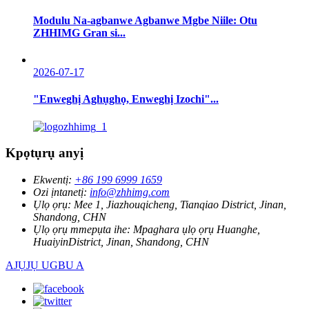
Modulu Na-agbanwe Agbanwe Mgbe Niile: Otu
ZHHIMG Gran si...
2026-07-17
"Enweghị Aghụghọ, Enweghị Izochi"...
Kpọtụrụ anyị
Ekwentị:
+86 199 6999 1659
Ozi ịntanetị:
info@zhhimg.com
Ụlọ ọrụ:
Mee 1, Jiazhouqicheng, Tianqiao District, Jinan,
Shandong, CHN
Ụlọ ọrụ mmepụta ihe:
Mpaghara ụlọ ọrụ Huanghe,
HuaiyinDistrict, Jinan, Shandong, CHN
AJỤJỤ UGBU A