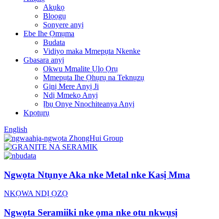
Akụkọ
Blọọgụ
Sonyere anyị
Ebe Ihe Ọmụma
Budata
Vidiyo maka Mmepụta Nkenke
Gbasara anyị
Okwu Mmalite Ụlọ Ọrụ
Mmepụta Ihe Ọhụrụ na Teknụzụ
Gịnị Mere Anyị Ji
Ndị Mmekọ Anyị
Ịbụ Onye Nnọchiteanya Anyị
Kpọtụrụ
English
Ngwọta Ntụnye Aka nke Metal nke Kasị Mma
NKỌWA NDỊ ỌZỌ
Ngwọta Seramiiki nke ọma nke otu nkwụsị