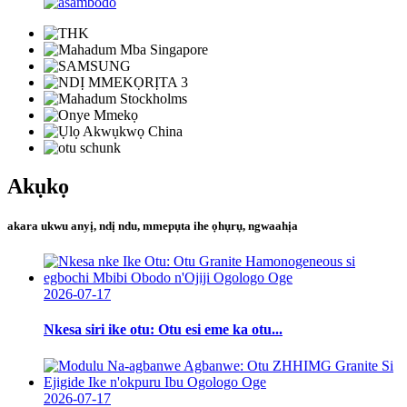
Akụkọ
akara ukwu anyị, ndị ndu, mmepụta ihe ọhụrụ, ngwaahịa
2026-07-17
Nkesa siri ike otu: Otu esi eme ka otu...
2026-07-17