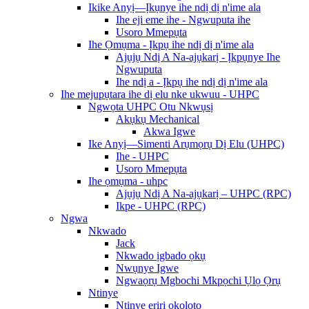
Ikike Anyị—Ịkụnye ihe ndị dị n'ime ala
Ihe eji eme ihe - Ngwuputa ihe
Usoro Mmepụta
Ihe Ọmụma - Ịkpụ ihe ndị dị n'ime ala
Ajụjụ Ndị A Na-ajụkarị - Ịkpụnye Ihe
Ngwuputa
Ihe ndị a - Ịkpụ ihe ndị dị n'ime ala
Ihe mejupụtara ihe dị elu nke ukwuu - UHPC
Ngwọta UHPC Otu Nkwụsị
Akụkụ Mechanical
Akwa Igwe
Ike Anyị—Simenti Arụmọrụ Dị Elu (UHPC)
Ihe - UHPC
Usoro Mmepụta
Ihe ọmụma - uhpc
Ajụjụ Ndị A Na-ajụkarị – UHPC (RPC)
Ikpe - UHPC (RPC)
Ngwa
Nkwado
Jack
Nkwado ịgbado ọkụ
Nwụnye Igwe
Ngwaọrụ Mgbochi Mkpọchi Ụlọ Ọrụ
Ntinye
Ntinye eriri ọkọlọtọ