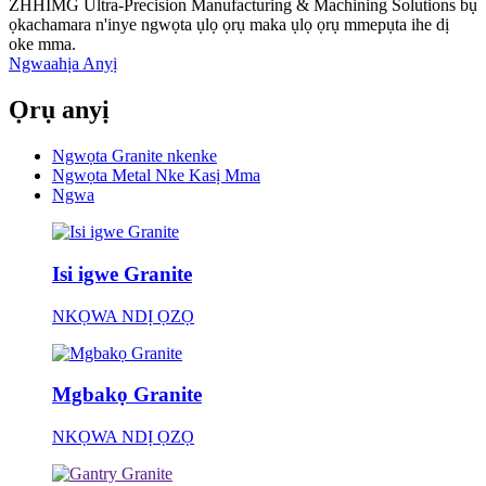
ZHHIMG Ultra-Precision Manufacturing & Machining Solutions bụ
ọkachamara n'inye ngwọta ụlọ ọrụ maka ụlọ ọrụ mmepụta ihe dị
oke mma.
Ngwaahịa Anyị
Ọrụ anyị
Ngwọta Granite nkenke
Ngwọta Metal Nke Kasị Mma
Ngwa
Isi igwe Granite
NKỌWA NDỊ ỌZỌ
Mgbakọ Granite
NKỌWA NDỊ ỌZỌ