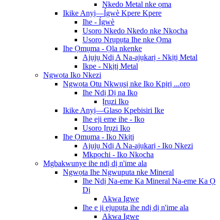
Nkedo Metal nke ọma
Ikike Anyị—Ígwè Kpere Kpere
Ihe - Ígwè
Usoro Nkedo Nkedo nke Nkọcha
Usoro Nrụpụta Ihe nke Ọma
Ihe Ọmụma - Ọla nkenke
Ajụjụ Ndị A Na-ajụkarị - Nkịtị Metal
Ikpe - Nkịtị Metal
Ngwọta Iko Nkezi
Ngwọta Otu Nkwụsị nke Iko Kpịrị ...ọrọ
Ihe Ndị Dị na Iko
Ịrụzi Iko
Ikike Anyị—Glaso Kpebisiri Ike
Ihe eji eme ihe - Iko
Usoro Ịrụzi Iko
Ihe Ọmụma - Iko Nkịtị
Ajụjụ Ndị A Na-ajụkarị - Iko Nkezi
Mkpọchi - Iko Nkọcha
Mgbakwunye ihe ndị dị n'ime ala
Ngwọta Ihe Ngwuputa nke Mineral
Ihe Ndị Na-eme Ka Mineral Na-eme Ka Ọ
Dị
Akwa Igwe
Ihe e ji ejupụta ihe ndị dị n'ime ala
Akwa Igwe