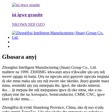
isi igwe granite
NKỌWA NDỊ ỌZỌ
Gbasara anyị
Zhonghui Intelligent Manufacturing (Jinan) Group Co., Ltd.
malitere na 1999. ZHHIMG lekwasịrị anya n'ịkwalite ụlọ ọrụ ndị
nwere ọgụgụ isi karịa. Ọrụ na ngwọta anyị gụnyere ngwọta nrụpụta
dị oke mma maka ụlọ ọrụ ndị nwere oke nkenke, ịhọrọ granite mara
mma, seramiiki ụlọ ọrụ mmepụta ihe, ígwè, ihe nkedo mineral,
iko… iji mepụta ihe ndị mejupụtara igwe dị oke mma, nke a na-
ejikarị eme ihe na Aerospace, Semiconductor, CMM, CNC, igwe
laser dị oke mma…
ZhongHui dị n'etiti Shandong Province, China, nke dị nso n'ọdụ
ụgbọ mmiri TsingTao. Ụlọ nkwakọba ihe mmepụta na nchekwa